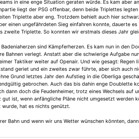
 Teams in eine enge Situation geraten würde. Es kam aber a
partie liegt der PSG offenbar, denn beide Triplettes legten
iten Triplette aber eng. Trotzdem behielt auch hier schwar
er einen ungefährdeten Sieg einfahren konnte, dauerte es a
zweite Triplette. So konnten wir erstmals dieses Jahr glei
h Badeniaherzen sind Kämpferherzen. Es kam nun in den Dou
e Bahnen verlegt. Anstatt aber die schwierige Aufgabe nun
eimer Taktiker weiter auf Openair. Und wie gesagt: Regen l
kstand geriet und ein zweites zwar führte, aber sich auch n
 ohne Grund letztes Jahr den Aufstieg in die Oberliga gesc
endgültig gebrochen. Auch das bis dahin enge Doublette ko
ich dann doch die Feudenheimer, trotz eines Wechsels auf un
 gut ist, wenn anfängliche Pläne nicht umgesetzt werden 
wurde, hat es nichts genützt.
serer Bahn und wenn wir uns Wetter wünschen könnten, dan