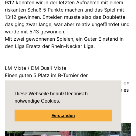
9:12 konnten wir in der letzten Aufnahme mit einem
riskanten Schuß 5 Punkte machen und das Spiel mit
13:12 gewinnen. Enteiden musste also das Doublette,
das ging zwar lange, war aber relativ ungefährdet und
wurde mit 5:13 gewonnen.
Mit zwei gewonnenen Spielen, ein Guter Einstand in
den Liga Ersatz der Rhein-Neckar Liga.
LM Mixte / DM Quali Mixte
Einen guten 5 Platz im B-Turnier der
Landesmeisterschaft Mixte konnte unser Team Marion
und Adriaan erreichen. Für die Quali zur DM reichte es
Diese Webseite benutzt technisch
trotz zweier Siege in beiden Poules nicht. Nach 5
notwendige Cookies.
Stunden warten auf die letzte Cadrage wurde das
letzte entscheidende Spiel leider verloren.
Verstanden