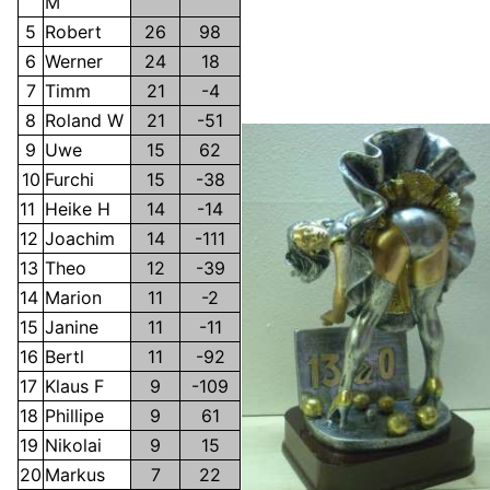
M
5
Robert
26
98
6
Werner
24
18
7
Timm
21
-4
8
Roland W
21
-51
9
Uwe
15
62
10
Furchi
15
-38
11
Heike H
14
-14
12
Joachim
14
-111
13
Theo
12
-39
14
Marion
11
-2
15
Janine
11
-11
16
Bertl
11
-92
17
Klaus F
9
-109
18
Phillipe
9
61
19
Nikolai
9
15
20
Markus
7
22