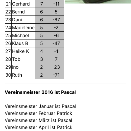
21
Gerhard
7
-11
22
Bernd
6
5
23
Dani
6
-67
24
Madeleine
5
-2
25
Michael
5
-6
26
Klaus B
5
-47
27
Heike K
4
-1
28
Tobi
3
7
29
Ino
2
-23
30
Ruth
2
-71
Vereinsmeister 2016 ist Pascal
Vereinsmeister Januar ist Pasca
l
Vereinsmeister Februar Patrick
Vereinsmeister März ist Pascal
Vereinsmeister April ist Patrick