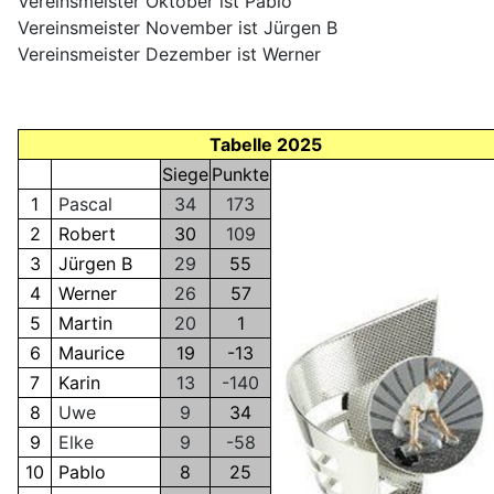
Vereinsmeister Oktober ist Pablo
Vereinsmeister November ist Jürgen B
Vereinsmeister Dezember ist Werner
Tabelle 2025
Siege
Punkte
1
Pascal
34
173
2
Robert
30
109
3
Jürgen B
29
55
4
Werner
26
57
5
Martin
20
1
6
Maurice
19
-13
7
Karin
13
-140
8
Uwe
9
34
9
Elke
9
-58
10
Pablo
8
25