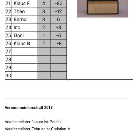
21
Klaus F
4
-83
22
Theo
3
-12
23
Bernd
3
6
24
Ino
2
-3
25
Dani
1
-6
26
Klaus B
1
-8
27
28
29
30
Vereinsmeisterschaft 2017
Vereinsmeister Januar ist Patrick
Vereinsmeister Februar ist Christian M