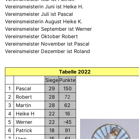
Vereinsmeisterin
Juni ist Heike H.
Vereinsmeister
Juli ist Pascal
Vereinsmeisterin
August Heike K.
Vereinsmeister
September ist Werner
Vereinsmeister
Oktober Robert
Vereinsmeister
November ist Pascal
Vereinsmeister
Dezember ist Roland
Tabelle 2022
Siege
Punkte
1
Pascal
29
150
2
Robert
28
72
3
Martin
28
62
4
Heike H
22
16
5
Werner
22
-45
6
Patrick
18
91
7
Uwe
15
61