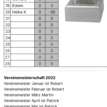
19
Edwin
2
0
20
Heike K
0
-30
21
0
0
22
0
0
23
0
0
24
0
0
25
0
0
26
0
0
27
0
0
28
0
0
Vereinsmeisterschaft 2022
Vereinsmeister Januar ist Robert
Vereinsmeister Februar ist Robert
Vereinsmeister März Martin
Vereinsmeister
April ist Patrick
Vereinsmeister
Mai ist Patrick