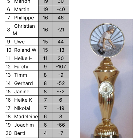
5
Marion
19
30
6
Martin
19
-40
7
Phillippe
16
46
Christian
8
16
-21
M
9
Uwe
15
44
10
Roland W
15
-13
11
Heike H
11
20
12
Furchi
9
-107
13
Timm
8
-9
14
Gerhard
8
-52
15
Janine
8
-72
16
Heike K
7
6
17
Nikolai
7
-19
18
Madeleine
6
3
19
Joachim
6
-66
20
Bertl
4
-7